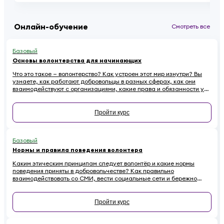
Онлайн-обучение
Смотреть все
Базовый
Основы волонтерства для начинающих
Что это такое — волонтерство? Как устроен этот мир изнутри? Вы
узнаете, как работают добровольцы в разных сферах, как они
взаимодействуют с организациями, какие права и обязанности у
них есть. Наконец — как начинающему волонтеру избежать
распространенных ошибок.
Пройти курс
Базовый
Нормы и правила поведения волонтера
Каким этическим принципам следует волонтёр и какие нормы
поведения приняты в добровольчестве? Как правильно
взаимодействовать со СМИ, вести социальные сети и бережно
относиться к имуществу на проектах, чтобы не навредить
репутации? Если вы хотите стать осознанным и ответственным
волонтёром, этот онлайн-курс для вас.
Пройти курс