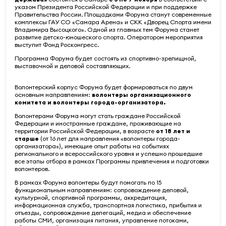
указом Президента Российской Федерации и при поддержке
Правительства России. Площадками Форума станут современные
комплексы ГАУ СО «Самара Арена» и СКК «Дворец Спорта имени
Владимира Высоцкого». Одной из главных тем Форума станет
развитие детско-юношеского спорта. Оператором мероприятия
выступит Фонд Росконгресс.
Программа Форума будет состоять из спортивно-зрелищной,
выставочной и деловой составляющих.
Волонтерский корпус Форума
будет формироваться по двум
основным направлениям:
волонтеры организационного
комитета и волонтеры города-организатора.
Волонтерами Форума могут стать граждане Российской
Федерации и иностранные граждане, проживающие на
территории Российской Федерации, в возрасте
от 18 лет и
старше
(от 16 лет для направления «волонтеры города-
организатора»), имеющие опыт работы на событиях
регионального и всероссийского уровня и успешно прошедшие
все этапы отбора в рамках Программы привлечения и подготовки
волонтеров.
В рамках Форума волонтеры будут помогать по 15
функциональным направлениям: сопровождение деловой,
культурной, спортивной программы, аккредитация,
информационная служба, транспортная логистика, прибытия и
отъезды, сопровождение делегаций, медиа и обеспечение
работы СМИ, организация питания, управление потоками,