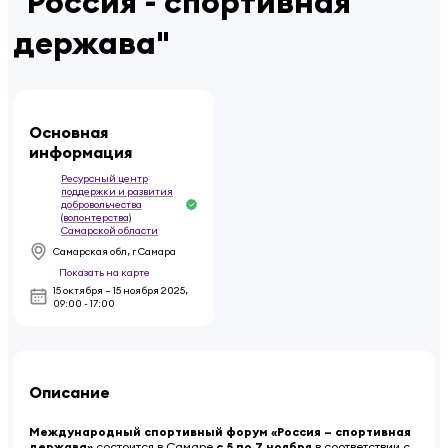
"Россия - спортивная
держава"
Основная
информация
Ресурсный центр
поддержки и развития
добровольчества
(волонтерства)
Самарской области
Самарская обл, г Самара
Показать на карте
15 октября – 15 ноября 2025
,
09:00 - 17:00
Описание
Международный спортивный форум «Россия – спортивная
держава»
состоится в Самаре
с 5 по 7 ноября
в соответствии с