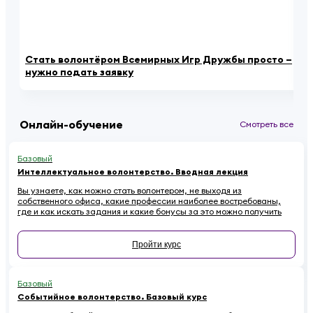
Стать волонтёром Всемирных Игр Дружбы просто –
Ро
нужно подать заявку
за
Онлайн-обучение
Смотреть все
Базовый
Интеллектуальное волонтерство. Вводная лекция
Вы узнаете, как можно стать волонтером, не выходя из
собственного офиса, какие профессии наиболее востребованы,
где и как искать задания и какие бонусы за это можно получить
Пройти курс
Базовый
Событийное волонтерство. Базовый курс