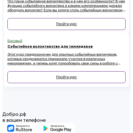
Что такое событийное волонтерство и в чем его особенности? В чем
функции событийного волонтера и какими компетенциями должен
обладать волонтер? Если вы хотите стать событийным волонтером,
этот онлайн-курс для вас.
Пройти курс
Базовый
Событийное волонтерство для тимлидеров
Этот курс предназначен для опытных событийных волонтеров,
которые неоднократно принимали участие в различных
мероприятиях, и теперь хотят попробовать свои силы в работе с
волонтерскими командами.
Пройти курс
Добро.рф
в вашем телефоне