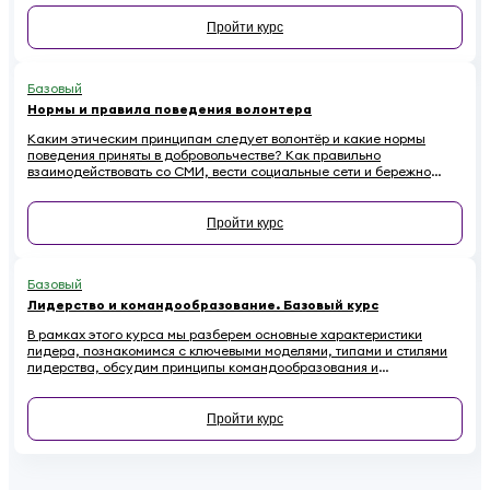
распространенных ошибок.
Пройти курс
Базовый
Нормы и правила поведения волонтера
Каким этическим принципам следует волонтёр и какие нормы
поведения приняты в добровольчестве? Как правильно
взаимодействовать со СМИ, вести социальные сети и бережно
относиться к имуществу на проектах, чтобы не навредить
репутации? Если вы хотите стать осознанным и ответственным
волонтёром, этот онлайн-курс для вас.
Пройти курс
Базовый
Лидерство и командообразование. Базовый курс
В рамках этого курса мы разберем основные характеристики
лидера, познакомимся с ключевыми моделями, типами и стилями
лидерства, обсудим принципы командообразования и
сформулируем основные рекомендации по развитию своих
лидерских качеств.
Пройти курс