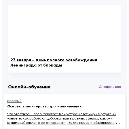
27 января – день полного освобождения
Уч
Ленинграда от блокады
не
Онлайн-обучение
Смотреть все
Базовый
Основы волонтерства для начинающих
Что это такое — волонтерство? Как устроен этот мир изнутри? Вы
узнаете, как работают добровольцы в разных сферах, как они
взаимодействуют с организациями, какие права и обязанности у
них есть. Наконец — как начинающему волонтеру избежать