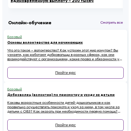
единовременную выплату – 200 тысяч
ау
Онлайн-обучение
Смотреть все
Базовый
Основы волонтерства для начинающих
Что это такое — волонтерство? Как устроен этот мир изнутри? Вы
узнаете, как работают добровольцы в разных сферах, как они
взаимодействуют с организациями, какие права и обязанности у
них есть. Наконец — как начинающему волонтеру избежать
распространенных ошибок.
Пройти курс
Базовый
Доброволец (волонтер) по присмотру и уходу за детьми
Каковы возрастные особенности детей-дошкольников и как
правильно осуществлять присмотр и уход за ними, в том числе за
детьми с ОВЗ? Как оказать при необходимости первую помощь?
Ответы на эти вопросы вы найдете в обучающем курсе для
добровольцев, работающих с детьми
Пройти курс