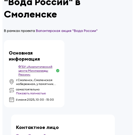
"Вода России" в
Смоленске
В рамках проекта
Волонтерская акция "Вода России"
Основная
информация
ФГБУ «Аналитический
центр Минприроды
России»
г. Смоленск, Смоленская
набережная, у памятника
князю Владимиру
самостоятельно
Показать полностью
6 июня 2025
,
10:00 - 15:00
Контактное лицо