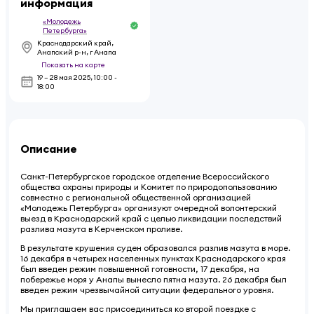
информация
«Молодежь
Петербурга»
Краснодарский край,
Анапский р-н, г Анапа
Показать на карте
19 – 28 мая 2025
,
10:00 -
18:00
Описание
Санкт-Петербургское городское отделение Всероссийского
общества охраны природы и Комитет по природопользованию
совместно с региональной общественной организацией
«Молодежь Петербурга» организуют очередной волонтерский
выезд в Краснодарский край с целью ликвидации последствий
разлива мазута в Керченском проливе.
В результате крушения суден образовался разлив мазута в море.
16 декабря в четырех населенных пунктах Краснодарского края
был введен режим повышенной готовности, 17 декабря, на
побережье моря у Анапы вынесло пятна мазута. 26 декабря был
введен режим чрезвычайной ситуации федерального уровня.
Мы приглашаем вас присоединиться ко второй поездке с