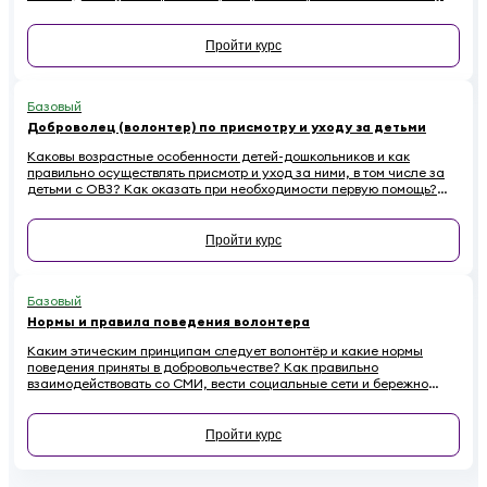
них есть. Наконец — как начинающему волонтеру избежать
распространенных ошибок.
Пройти курс
Базовый
Доброволец (волонтер) по присмотру и уходу за детьми
Каковы возрастные особенности детей-дошкольников и как
правильно осуществлять присмотр и уход за ними, в том числе за
детьми с ОВЗ? Как оказать при необходимости первую помощь?
Ответы на эти вопросы вы найдете в обучающем курсе для
добровольцев, работающих с детьми
Пройти курс
Базовый
Нормы и правила поведения волонтера
Каким этическим принципам следует волонтёр и какие нормы
поведения приняты в добровольчестве? Как правильно
взаимодействовать со СМИ, вести социальные сети и бережно
относиться к имуществу на проектах, чтобы не навредить
репутации? Если вы хотите стать осознанным и ответственным
волонтёром, этот онлайн-курс для вас.
Пройти курс