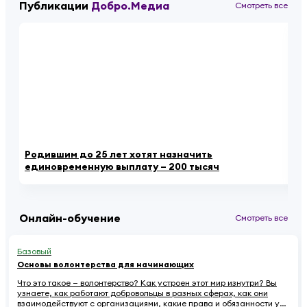
Публикации
Добро.Медиа
Смотреть все
Родившим до 25 лет хотят назначить
«К
единовременную выплату – 200 тысяч
ау
Онлайн-обучение
Смотреть все
Базовый
Основы волонтерства для начинающих
Что это такое — волонтерство? Как устроен этот мир изнутри? Вы
узнаете, как работают добровольцы в разных сферах, как они
взаимодействуют с организациями, какие права и обязанности у