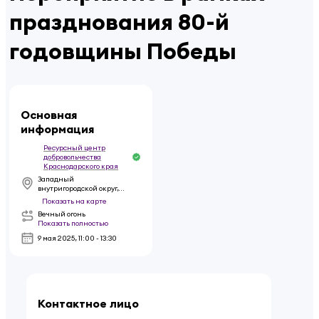
празднования 80-й
годовщины Победы
Основная
информация
Ресурсный центр
добровольчества
Краснодарского края
Западный
внутригородской округ,
площадь Памяти Героев
Показать на карте
Вечный огонь
Показать полностью
9 мая 2025
,
11:00 - 13:30
Контактное лицо