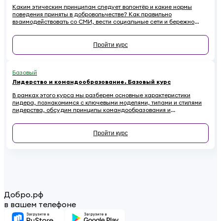
Каким этическим принципам следует волонтёр и какие нормы
поведения приняты в добровольчестве? Как правильно
взаимодействовать со СМИ, вести социальные сети и бережно
относиться к имуществу на проектах, чтобы не навредить
репутации? Если вы хотите стать осознанным и ответственным
волонтёром, этот онлайн-курс для вас.
Пройти курс
Базовый
Лидерство и командообразование. Базовый курс
В рамках этого курса мы разберем основные характеристики
лидера, познакомимся с ключевыми моделями, типами и стилями
лидерства, обсудим принципы командообразования и
сформулируем основные рекомендации по развитию своих
лидерских качеств.
Пройти курс
Добро.рф
в вашем телефоне