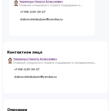
Черемных Никита Алексеевич
Главный специалист отдела поддержки и
продвижения добровольческой (волонтерской)
+7-918-039-39-07
деятельности
dobrovoletskubani@yandex.ru
Контактное лицо
Черемных Никита Алексеевич
Главный специалист отдела поддержки и продвижения
добровольческой (волонтерской) деятельности
+7-918-039-39-07
dobrovoletskubani@yandex.ru
Описание