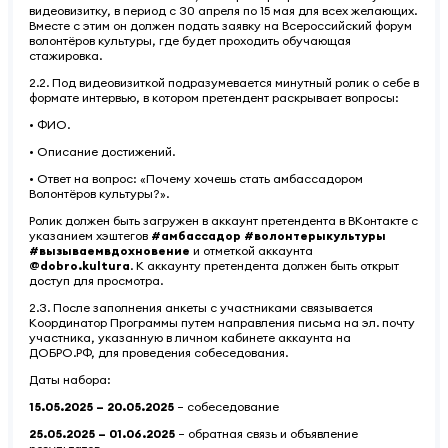
видеовизитку, в период с 30 апреля по 15 мая для всех желающих.
Вместе с этим он должен подать заявку на Всероссийский форум
волонтёров культуры, где будет проходить обучающая
стажировка.
2.2. Под видеовизиткой подразумевается минутный ролик о себе в
формате интервью, в котором претендент раскрывает вопросы:
• ФИО.
• Описание достижений.
• Ответ на вопрос: «Почему хочешь стать амбассадором
Волонтёров культуры?».
Ролик должен быть загружен в аккаунт претендента в ВКонтакте с
указанием хэштегов
#амбассадор #волонтерыкультуры
#вызываемвдохновение
и отметкой аккаунта
@dobro.kultura
. К аккаунту претендента должен быть открыт
доступ для просмотра.
2.3. После заполнения анкеты с участниками связывается
Координатор Программы путем направления письма на эл. почту
участника, указанную в личном кабинете аккаунта на
ДОБРО.РФ, для проведения собеседования.
Даты набора:
15.05.2025 – 20.05.2025
– собеседование
25.05.2025 – 01.06.2025
– обратная связь и объявление