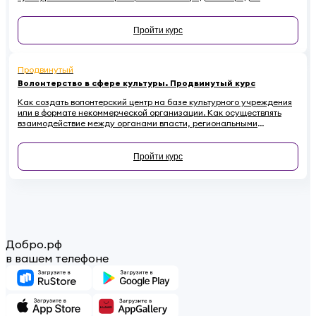
Пройти курс
Продвинутый
Волонтерство в сфере культуры. Продвинутый курс
Как создать волонтерский центр на базе культурного учреждения
или в формате некоммерческой организации. Как осуществлять
взаимодействие между органами власти, региональными
координаторами, лидерами мнений, учреждениями культуры и
волонтерами. Почему необходимо привлекать волонтеров к
сохранению культурного наследия и как регулировать
Пройти курс
взаимоотношения с ними в правовом поле - в этом курсе.
Добро.рф
в вашем телефоне