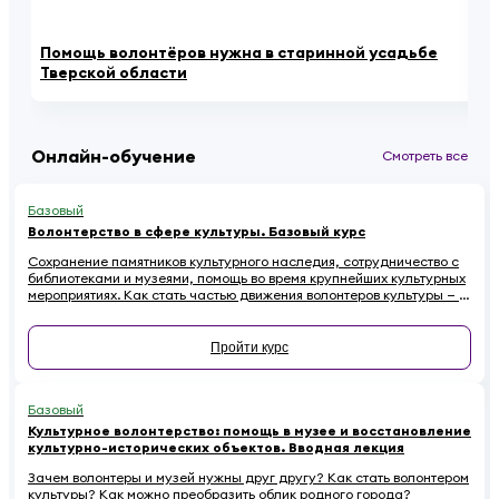
Помощь волонтёров нужна в старинной усадьбе
Ка
Тверской области
се
Онлайн-обучение
Смотреть все
Базовый
Волонтерство в сфере культуры. Базовый курс
Сохранение памятников культурного наследия, сотрудничество с
библиотеками и музеями, помощь во время крупнейших культурных
мероприятиях. Как стать частью движения волонтеров культуры — в
этом курсе.
Пройти курс
Базовый
Культурное волонтерство: помощь в музее и восстановление
культурно-исторических объектов. Вводная лекция
Зачем волонтеры и музей нужны друг другу? Как стать волонтером
культуры? Как можно преобразить облик родного города?