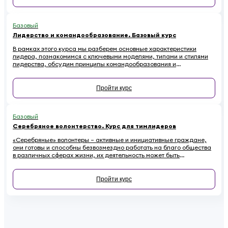
Базовый
Лидерство и командообразование. Базовый курс
В рамках этого курса мы разберем основные характеристики
лидера, познакомимся с ключевыми моделями, типами и стилями
лидерства, обсудим принципы командообразования и
сформулируем основные рекомендации по развитию своих
лидерских качеств.
Пройти курс
Базовый
Серебряное волонтерство. Курс для тимлидеров
«Серебряные» волонтеры – активные и инициативные граждане,
они готовы и способны безвозмездно работать на благо общества
в различных сферах жизни, их деятельность может быть
направлена на реализацию различных проектов экологического,
социального и культурно-образовательного характера, а также на
оказание помощи наиболее уязвимым категориям населения.
Пройти курс
Привлечение, отбор и обучение волонтеров, контроль всех членов
команды и готовность волонтеров выйти на смену, распределение
волонтеров по позициям – все это функции тимлидера
«серебряных» волонтеров.