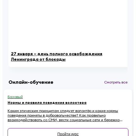
27 января – день полного освобождения
В 
Ленинграда от блокады
пе
Онлайн-обучение
Смотреть все
Базовый
Нормы и правила поведения волонтера
Каким этическим принципам следует волонтёр и какие нормы
поведения приняты в добровольчестве? Как правильно
взаимодействовать со СМИ, вести социальные сети и бережно
относиться к имуществу на проектах, чтобы не навредить
репутации? Если вы хотите стать осознанным и ответственным
волонтёром, этот онлайн-курс для вас.
Пройти курс