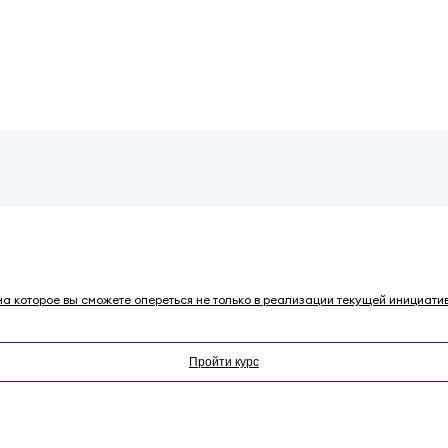
а которое вы сможете опереться не только в реализации текущей инициативы
Пройти курс