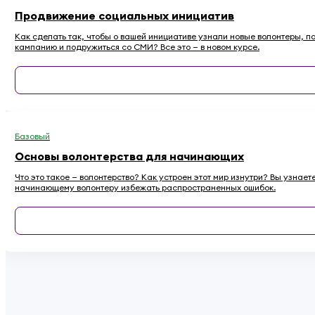
Продвижение социальных инициатив
Как сделать так, чтобы о вашей инициативе узнали новые волонтеры, 
кампанию и подружиться со СМИ? Все это — в новом курсе.
Базовый
Основы волонтерства для начинающих
Что это такое — волонтерство? Как устроен этот мир изнутри? Вы узнае
начинающему волонтеру избежать распространенных ошибок.