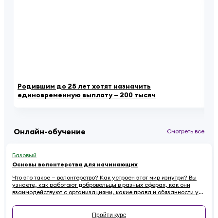
Родившим до 25 лет хотят назначить
«К
единовременную выплату – 200 тысяч
ау
Онлайн-обучение
Смотреть все
Базовый
Основы волонтерства для начинающих
Что это такое — волонтерство? Как устроен этот мир изнутри? Вы
узнаете, как работают добровольцы в разных сферах, как они
взаимодействуют с организациями, какие права и обязанности у
них есть. Наконец — как начинающему волонтеру избежать
распространенных ошибок.
Пройти курс