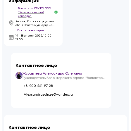
информация
Волонтеры ГБУ КО ПОО
"Технологический
колледж"
Россия, Калининградская
обл, г Советск, ул Герцена,
д 5
Показать на карте
14 – 18 апреля 2025
,
10:00 -
13:00
Контактное лицо
Журавлева Александра Олеговна
Руководитель Волонтерского отряда "Волонтеры
Технологического колледжа"
+8-900-561-97-28
Alexsandrasolnze@yandex.ru
Контактное лицо