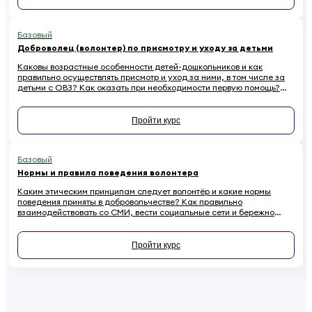
Базовый
Доброволец (волонтер) по присмотру и уходу за детьми
Каковы возрастные особенности детей-дошкольников и как
правильно осуществлять присмотр и уход за ними, в том числе за
детьми с ОВЗ? Как оказать при необходимости первую помощь?
Ответы на эти вопросы вы найдете в обучающем курсе для
добровольцев, работающих с детьми
Пройти курс
Базовый
Нормы и правила поведения волонтера
Каким этическим принципам следует волонтёр и какие нормы
поведения приняты в добровольчестве? Как правильно
взаимодействовать со СМИ, вести социальные сети и бережно
относиться к имуществу на проектах, чтобы не навредить
репутации? Если вы хотите стать осознанным и ответственным
волонтёром, этот онлайн-курс для вас.
Пройти курс