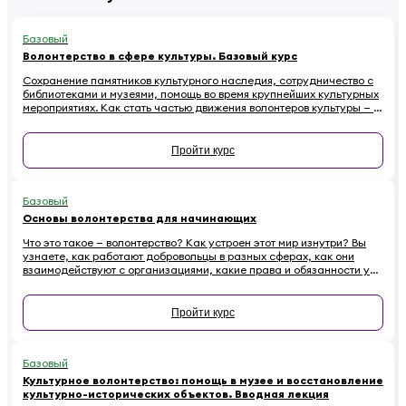
Базовый
Волонтерство в сфере культуры. Базовый курс
Сохранение памятников культурного наследия, сотрудничество с
библиотеками и музеями, помощь во время крупнейших культурных
мероприятиях. Как стать частью движения волонтеров культуры — в
этом курсе.
Пройти курс
Базовый
Основы волонтерства для начинающих
Что это такое — волонтерство? Как устроен этот мир изнутри? Вы
узнаете, как работают добровольцы в разных сферах, как они
взаимодействуют с организациями, какие права и обязанности у
них есть. Наконец — как начинающему волонтеру избежать
распространенных ошибок.
Пройти курс
Базовый
Культурное волонтерство: помощь в музее и восстановление
культурно-исторических объектов. Вводная лекция