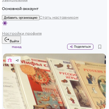
Основной аккаунт
Стать наставником
Добавить организацию
Настройки профиля
Выйти
Назад
Поделиться
+
2