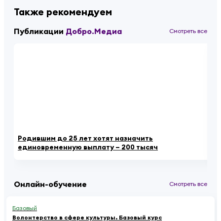
Также рекомендуем
Публикации
Добро.Медиа
Смотреть все
Родившим до 25 лет хотят назначить
По
единовременную выплату – 200 тысяч
Тв
Онлайн-обучение
Смотреть все
Базовый
Волонтерство в сфере культуры. Базовый курс