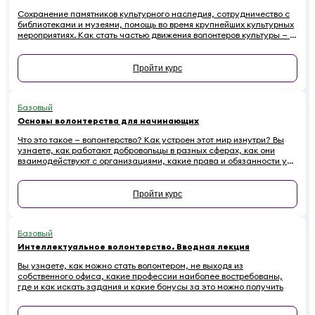
Сохранение памятников культурного наследия, сотрудничество с
библиотеками и музеями, помощь во время крупнейших культурных
мероприятиях. Как стать частью движения волонтеров культуры — в
этом курсе.
Пройти курс
Базовый
Основы волонтерства для начинающих
Что это такое — волонтерство? Как устроен этот мир изнутри? Вы
узнаете, как работают добровольцы в разных сферах, как они
взаимодействуют с организациями, какие права и обязанности у
них есть. Наконец — как начинающему волонтеру избежать
распространенных ошибок.
Пройти курс
Базовый
Интеллектуальное волонтерство. Вводная лекция
Вы узнаете, как можно стать волонтером, не выходя из
собственного офиса, какие профессии наиболее востребованы,
где и как искать задания и какие бонусы за это можно получить