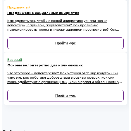
Продвинутый
Продвижение социальных инициатив
Как сделать так, чтобы о вашей инициативе узнали новые
волонтеры, партнеры, жертвователи? Как правильно
позиционировать проект в информационном пространстве? Как
эффективно провести информационную кампанию и подружиться
со СМИ? Все это — в новом курсе.
Пройти курс
Базовый
Основы волонтерства для начинающих
Что это такое — волонтерство? Как устроен этот мир изнутри? Вы
узнаете, как работают добровольцы в разных сферах, как они
взаимодействуют с организациями, какие права и обязанности у
них есть. Наконец — как начинающему волонтеру избежать
распространенных ошибок.
Пройти курс