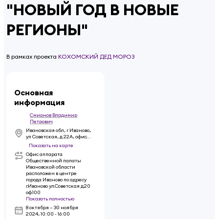
"НОВЫЙ ГОД В НОВЫЕ
РЕГИОНЫ"
В рамках проекта
КОХОМСКИЙ ДЕД МОРОЗ
Основная
информация
Смирнов Владимир
Петрович
Ивановская обл, г Иваново,
ул Советская, д 22А, офис
100
Показать на карте
Офис аппарата
Общественной палаты
Ивановской области
расположен в центре
города Иваново по адресу
г.Иваново ул.Советская д.20
оф.100
Показать полностью
8 октября – 30 ноября
2024
,
10:00 - 16:00