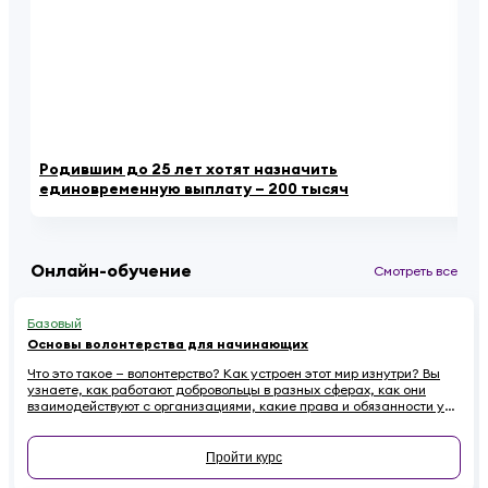
Родившим до 25 лет хотят назначить
«К
единовременную выплату – 200 тысяч
ау
Онлайн-обучение
Смотреть все
Базовый
Основы волонтерства для начинающих
Что это такое — волонтерство? Как устроен этот мир изнутри? Вы
узнаете, как работают добровольцы в разных сферах, как они
взаимодействуют с организациями, какие права и обязанности у
них есть. Наконец — как начинающему волонтеру избежать
распространенных ошибок.
Пройти курс