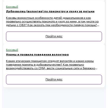
Базовый
Доброволец (волонтер) по присмотру и уходу за детьми
Каковы возрастные особенности детей-дошкольников и как
правильно осуществлять присмотр и уход за ними, в том числе за
детьми с ОВЗ? Как оказать при необходимости первую помощь?
Ответы на эти вопросы вы найдете в обучающем курсе для
добровольцев, работающих с детьми
Пройти курс
Базовый
Нормы и правила поведения волонтера
Каким этическим принципам следует волонтёр и какие нормы
поведения приняты в добровольчестве? Как правильно
взаимодействовать со СМИ, вести социальные сети и бережно
относиться к имуществу на проектах, чтобы не навредить
репутации? Если вы хотите стать осознанным и ответственным
волонтёром, этот онлайн-курс для вас.
Пройти курс