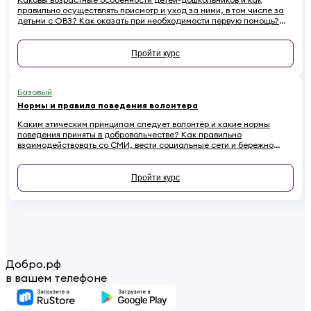
правильно осуществлять присмотр и уход за ними, в том числе за
детьми с ОВЗ? Как оказать при необходимости первую помощь?
Ответы на эти вопросы вы найдете в обучающем курсе для
добровольцев, работающих с детьми
Пройти курс
Базовый
Нормы и правила поведения волонтера
Каким этическим принципам следует волонтёр и какие нормы
поведения приняты в добровольчестве? Как правильно
взаимодействовать со СМИ, вести социальные сети и бережно
относиться к имуществу на проектах, чтобы не навредить
репутации? Если вы хотите стать осознанным и ответственным
волонтёром, этот онлайн-курс для вас.
Пройти курс
Добро.рф
в вашем телефоне