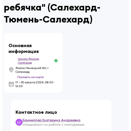
ребячка" (Салехард-
Тюмень-Салехард)
Основная
информация
Школа Ямолод.
Салехард
Ямало-Ненецкий АО, г
Салехард
Показать на карте
17 – 30 августа 2024
,
08:00 -
16:00
Контактное лицо
Банмиллер Екатерина Андреевна
специалист по работе с молодежью