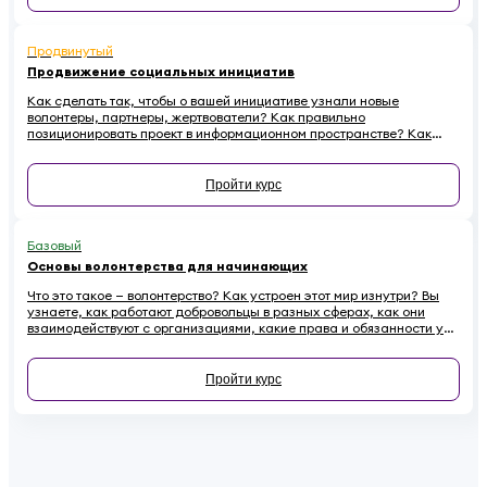
Продвинутый
Продвижение социальных инициатив
Как сделать так, чтобы о вашей инициативе узнали новые
волонтеры, партнеры, жертвователи? Как правильно
позиционировать проект в информационном пространстве? Как
эффективно провести информационную кампанию и подружиться
со СМИ? Все это — в новом курсе.
Пройти курс
Базовый
Основы волонтерства для начинающих
Что это такое — волонтерство? Как устроен этот мир изнутри? Вы
узнаете, как работают добровольцы в разных сферах, как они
взаимодействуют с организациями, какие права и обязанности у
них есть. Наконец — как начинающему волонтеру избежать
распространенных ошибок.
Пройти курс