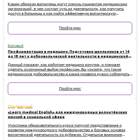
Каким образом волонтеры могут помочь пациентам медицинских
организаций, в чем состоит суть их деятельности, как получить
доступ в больницы и как найти эффективную волонтерскую
организацию для выстраивания системной помощи? Об этом и
многом другом — в курсе для волонтеров-медиков.
Пройти курс
Базовый
Профориентация в медицину. Подготовка школьников от 14
до 18 лет к добровольческой деятельности в медицинской
организации
Данный покажет, как работает медицина изнутри, и поможет
сделать осознанный выбор профессии. Вы узнаете, что такое
медицинское добровольчество и какие правила нужно соблюдать в
медицинской организации. Познакомитесь с основами
медицинской этики и узнаете, как вести себя в непредвиденных
ситуациях.
Пройти курс
Продвинутый
«Learn medical English» для международных волонтёрских
миссий в социальной сфере
Участники образовательного курса получат представление о
развитии международного добровольчества и базовых основах
волонтерской деятельности за рубежом. Отдельное внимание
будет уделено правилам оказания первой помощи, поведению в