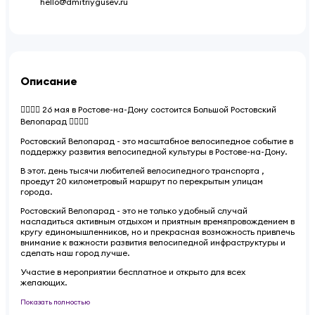
hello@dmitriygusev.ru
Описание
🚴‍♀️🚴‍♂️ 26 мая в Ростове-на-Дону состоится Большой Ростовский
Велопарад 🚴‍♀️🚴‍♂️
Ростовский Велопарад - это масштабное велосипедное событие в
поддержку развития велосипедной культуры в Ростове-на-Дону.
В этот. день тысячи любителей велосипедного транспорта ,
проедут 20 километровый маршрут по перекрытым улицам
города
.
Ростовский Велопарад - это не только удобный случай
насладиться активным отдыхом и приятным времяпровождением в
кругу единомышленников, но и прекрасная возможность привлечь
внимание к важности развития велосипедной инфраструктуры и
сделать наш город лучше.
Участие в мероприятии бесплатное и открыто для всех
желающих.
Показать полностью