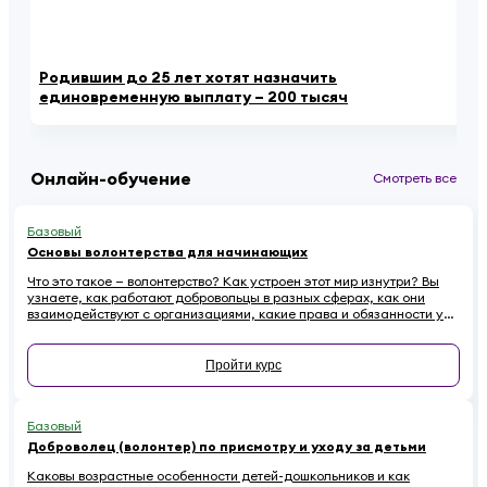
Родившим до 25 лет хотят назначить
«К
единовременную выплату – 200 тысяч
ау
Онлайн-обучение
Смотреть все
Базовый
Основы волонтерства для начинающих
Что это такое — волонтерство? Как устроен этот мир изнутри? Вы
узнаете, как работают добровольцы в разных сферах, как они
взаимодействуют с организациями, какие права и обязанности у
них есть. Наконец — как начинающему волонтеру избежать
распространенных ошибок.
Пройти курс
Базовый
Доброволец (волонтер) по присмотру и уходу за детьми
Каковы возрастные особенности детей-дошкольников и как