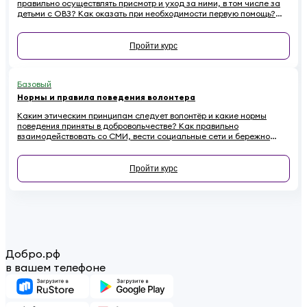
правильно осуществлять присмотр и уход за ними, в том числе за
детьми с ОВЗ? Как оказать при необходимости первую помощь?
Ответы на эти вопросы вы найдете в обучающем курсе для
добровольцев, работающих с детьми
Пройти курс
Базовый
Нормы и правила поведения волонтера
Каким этическим принципам следует волонтёр и какие нормы
поведения приняты в добровольчестве? Как правильно
взаимодействовать со СМИ, вести социальные сети и бережно
относиться к имуществу на проектах, чтобы не навредить
репутации? Если вы хотите стать осознанным и ответственным
волонтёром, этот онлайн-курс для вас.
Пройти курс
Добро.рф
в вашем телефоне