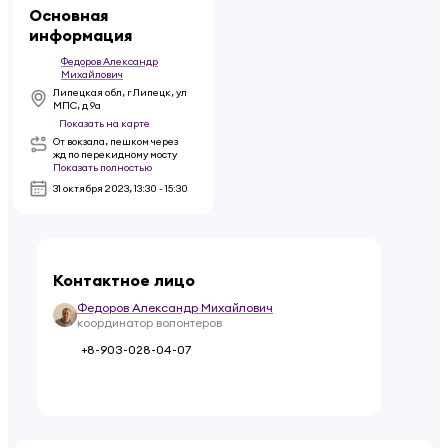
Основная
информация
Федоров Александр
Михайлович
Липецкая обл, г Липецк, ул
МПС, д 9а
Показать на карте
От вокзала, пешком через
жд по перекидному мосту
Показать полностью
31 октября 2023
,
13:30 - 15:30
Контактное лицо
Федоров Александр Михайлович
координатор волонтеров
+8-903-028-04-07