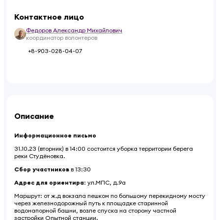
Контактное лицо
Федоров Александр Михайлович
координатор волонтеров
+8-903-028-04-07
Описание
Информационное письмо
31.10.23 (вторник) в 14:00 состоится уборка территории берега
реки Студёновка.
Сбор участников
в 13:30
Адрес для ориентира
: ул.МПС, д.9а
Маршрут: от ж.д вокзала пешком по большому перекидному мосту
через железнодорожный путь к площадке старинной
водонапорной башни, возле спуска на сторону частной
застройки Опытной станции.