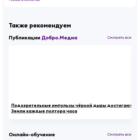
Также рекомендуем
Публикации
Добро.Медиа
Смотреть все
Подозрительные импульсы чёрной дыры достигают
Дв
Земли каждые полтора часа
Ро
Онлайн-обучение
Смотреть все