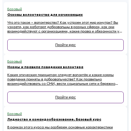
Базовый
Основы волонтерства для начинающих
Что это такое — волонтерство? Как устроен этот мир изнутри? Вы
узнаете, как работают добровольцы в разных сферах, как они
взаимодействуют с организациями, какие права и обязанности у
них есть. Наконец — как начинающему волонтеру избежать
распространенных ошибок.
Пройти курс
Базовый
Нормы и правила поведения волонтера
Каким этическим принципам следует волонтёр и какие нормы
поведения приняты в добровольчестве? Как правильно
взаимодействовать со СМИ, вести социальные сети и бережно
относиться к имуществу на проектах, чтобы не навредить
репутации? Если вы хотите стать осознанным и ответственным
волонтёром, этот онлайн-курс для вас.
Пройти курс
Базовый
Лидерство и командообразование. Базовый курс
В рамках этого курса мы разберем основные характеристики