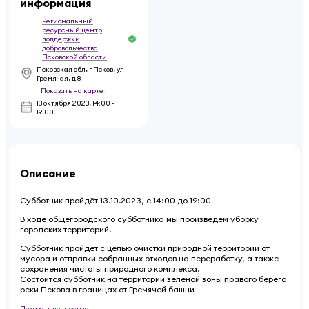
информация
Региональный
ресурсный центр
поддержки
добровольчества
Псковской области
Псковская обл, г Псков, ул
Гремячая, д 8
Показать на карте
13 октября 2023
,
14:00 -
19:00
Описание
Субботник пройдёт 13.10.2023, с 14:00 до 19:00
В ходе общегородского субботника мы произведем уборку
городских территорий.
Субботник пройдет с целью очистки природной территории от
мусора и отправки собранных отходов на переработку, а также
сохранения чистоты природного комплекса.
Состоится субботник на территории зеленой зоны правого берега
реки Пскова в границах от Гремячей башни
Показать полностью