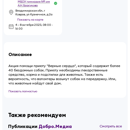
МБОУ гимназия №1 им
А.Н. Барсукова
Владимирская обл, г
Ковров, ул Кузнечная, д 2а
Показать на карте
4 – 8 октября 2023
,
08:00 -
16:00
Описание
Акция помощи приюту "Верные сердца", который содержит более
40 бездомных собак. Приюту необходимы лекарственные
средства, корма и подстилки для животных. Также есть
вероятность, что волонтеры возьмут собак на передержку. Или,
что животные найдут свой дом.
Показать полностью
Также рекомендуем
Публикации
Добро.Медиа
Смотреть все