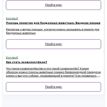
распространенных ошибок.
Пройти курс
Базовый
Помощь приютам для бездомных животных. Вводная лекция
Репортаж о видах помощи, которую можно оказывать в приюте для
бездомных животных
Пройти курс
Базовый
Как стать зооволонтёром?
Что такое зооволонтёрство и кто такой зооволонтёр? Каким
образом можно помочь животным помимо безвозмездной передачи
корма и выгула собаки, проживающей в приюте? Как правильно, а
главное, безопасно осуществлять уход за собакой или кошкой?
Ответы на эти и другие вопросы вы получите, пройдя наш
образовательный курс «Как стать зооволонтёром?»
Пройти курс