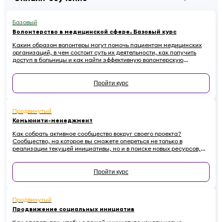
Базовый
Волонтерство в медицинской сфере. Базовый курс
Каким образом волонтеры могут помочь пациентам медицинских
организаций, в чем состоит суть их деятельности, как получить
доступ в больницы и как найти эффективную волонтерскую
организацию для выстраивания системной помощи? Об этом и
многом другом — в курсе для волонтеров-медиков.
Пройти курс
Продвинутый
Комьюнити-менеджмент
Как собрать активное сообщество вокруг своего проекта?
Сообщество, на которое вы сможете опереться не только в
реализации текущей инициативы, но и в поиске новых ресурсов,
идей, партнеров. Все секреты профессионалов комьюнити-
менеджмента — в этом курсе.
Пройти курс
Продвинутый
Продвижение социальных инициатив