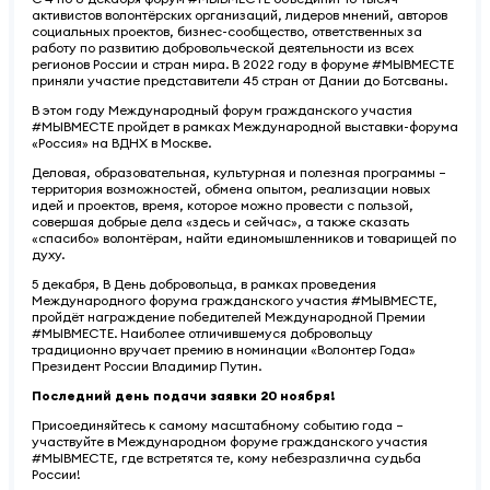
активистов волонтёрских организаций, лидеров мнений, авторов
социальных проектов, бизнес-сообщество, ответственных за
работу по развитию добровольческой деятельности из всех
регионов России и стран мира. В 2022 году в форуме #МЫВМЕСТЕ
приняли участие представители 45 стран от Дании до Ботсваны.
В этом году Международный форум гражданского участия
#МЫВМЕСТЕ пройдет в рамках Международной выставки-форума
«Россия» на ВДНХ в Москве.
Деловая, образовательная, культурная и полезная программы –
территория возможностей, обмена опытом, реализации новых
идей и проектов, время, которое можно провести с пользой,
совершая добрые дела «здесь и сейчас», а также сказать
«спасибо» волонтёрам, найти единомышленников и товарищей по
духу.
5 декабря, В День добровольца, в рамках проведения
Международного форума гражданского участия #МЫВМЕСТЕ,
пройдёт награждение победителей Международной Премии
#МЫВМЕСТЕ. Наиболее отличившемуся добровольцу
традиционно вручает премию в номинации «Волонтер Года»
Президент России Владимир Путин.
Последний день подачи заявки 20 ноября!
Присоединяйтесь к самому масштабному событию года –
участвуйте в Международном форуме гражданского участия
#МЫВМЕСТЕ, где встретятся те, кому небезразлична судьба
России!