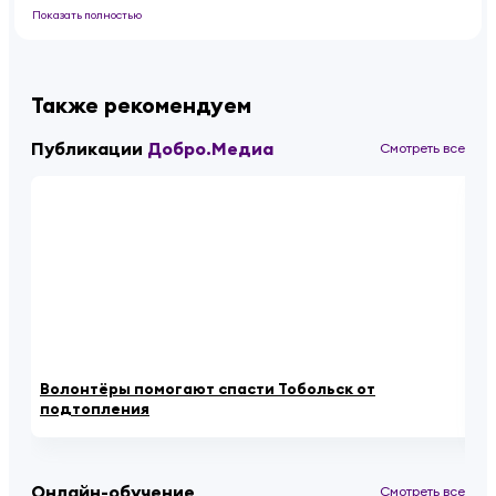
Показать полностью
Также рекомендуем
Публикации
Добро.Медиа
Смотреть все
Волонтёры помогают спасти Тобольск от
Йо
подтопления
в 
Онлайн-обучение
Смотреть все