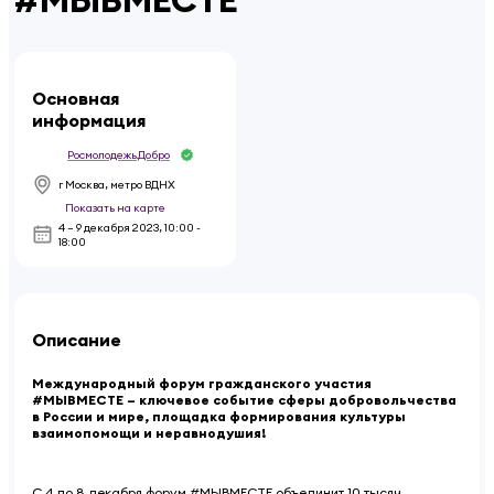
Основная
информация
Росмолодежь.Добро
г Москва, метро ВДНХ
Показать на карте
4 – 9 декабря 2023
,
10:00 -
18:00
Описание
Международный форум гражданского участия
#МЫВМЕСТЕ – ключевое событие сферы добровольчества
в России и мире, площадка формирования культуры
взаимопомощи и неравнодушия!
С 4 по 8 декабря форум #МЫВМЕСТЕ объединит 10 тысяч