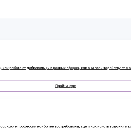
те, как работают добровольцы в разных сферах, как они взаимодействуют с о
Пройти курс
иса, какие профессии наиболее востребованы, где и как искать задания и 