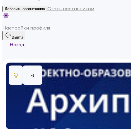
Стать наставником
Добавить организацию
Настройки профиля
Выйти
Назад
+
2