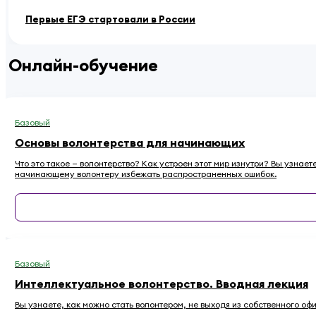
Первые ЕГЭ стартовали в России
Онлайн-обучение
Базовый
Основы волонтерства для начинающих
Что это такое — волонтерство? Как устроен этот мир изнутри? Вы узнае
начинающему волонтеру избежать распространенных ошибок.
Базовый
Интеллектуальное волонтерство. Вводная лекция
Вы узнаете, как можно стать волонтером, не выходя из собственного оф