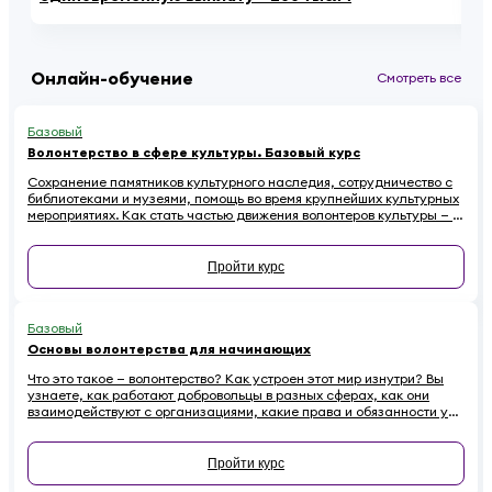
Онлайн-обучение
Смотреть все
Базовый
Волонтерство в сфере культуры. Базовый курс
Сохранение памятников культурного наследия, сотрудничество с
библиотеками и музеями, помощь во время крупнейших культурных
мероприятиях. Как стать частью движения волонтеров культуры — в
этом курсе.
Пройти курс
Базовый
Основы волонтерства для начинающих
Что это такое — волонтерство? Как устроен этот мир изнутри? Вы
узнаете, как работают добровольцы в разных сферах, как они
взаимодействуют с организациями, какие права и обязанности у
них есть. Наконец — как начинающему волонтеру избежать
распространенных ошибок.
Пройти курс