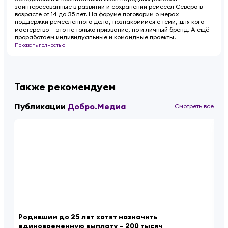
заинтересованные в развитии и сохранении ремёсел Севера в
возрасте от 14 до 35 лет. На форуме поговорим о мерах
поддержки ремесленного дела, познакомимся с теми, для кого
мастерство — это не только призвание, но и личный бренд. А ещё
проработаем индивидуальные и командные проекты!
Показать полностью
Также рекомендуем
Публикации
Добро.Медиа
Смотреть все
Родившим до 25 лет хотят назначить
По
единовременную выплату – 200 тысяч
Тв