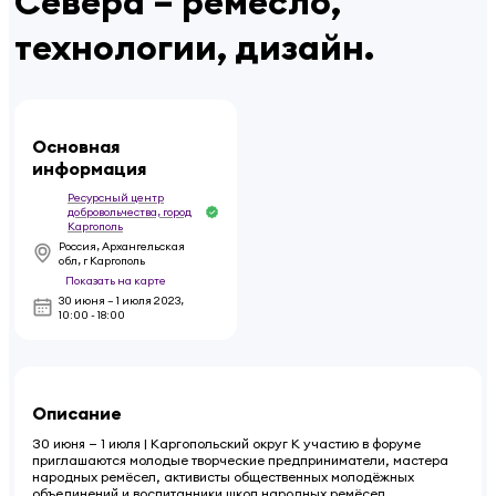
Севера – ремесло,
технологии, дизайн.
Основная
информация
Ресурсный центр
добровольчества, город
Каргополь
Россия, Архангельская
обл, г Каргополь
Показать на карте
30 июня – 1 июля 2023
,
10:00 - 18:00
Описание
30 июня — 1 июля | Каргопольский округ К участию в форуме
приглашаются молодые творческие предприниматели, мастера
народных ремёсел, активисты общественных молодёжных
объединений и воспитанники школ народных ремёсел