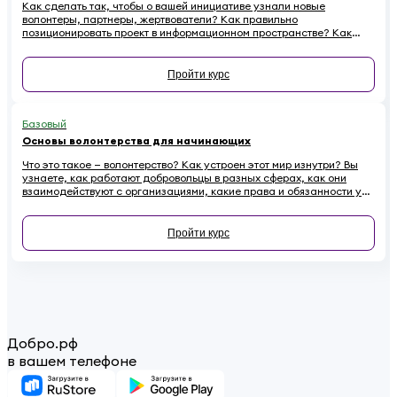
Как сделать так, чтобы о вашей инициативе узнали новые
волонтеры, партнеры, жертвователи? Как правильно
позиционировать проект в информационном пространстве? Как
эффективно провести информационную кампанию и подружиться
со СМИ? Все это — в новом курсе.
Пройти курс
Базовый
Основы волонтерства для начинающих
Что это такое — волонтерство? Как устроен этот мир изнутри? Вы
узнаете, как работают добровольцы в разных сферах, как они
взаимодействуют с организациями, какие права и обязанности у
них есть. Наконец — как начинающему волонтеру избежать
распространенных ошибок.
Пройти курс
Добро.рф
в вашем телефоне