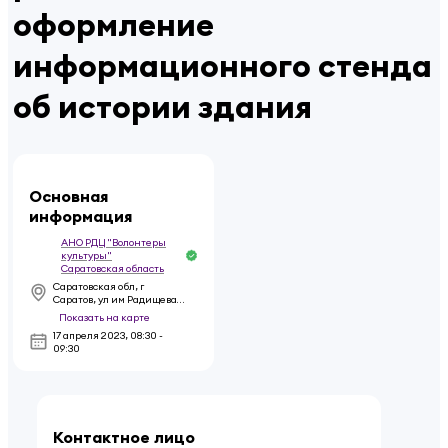
оформление
информационного стенда
об истории здания
Основная
информация
АНО РДЦ "Волонтеры
культуры"
Саратовская область
Саратовская обл, г
Саратов, ул им Радищева
А.Н., д 22
Показать на карте
17 апреля 2023
,
08:30 -
09:30
Контактное лицо