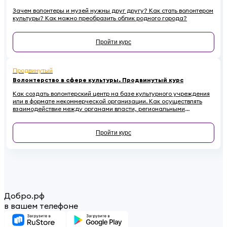
Зачем волонтеры и музей нужны друг другу? Как стать волонтером
культуры? Как можно преобразить облик родного города?
Пройти курс
Продвинутый
Волонтерство в сфере культуры. Продвинутый курс
Как создать волонтерский центр на базе культурного учреждения
или в формате некоммерческой организации. Как осуществлять
взаимодействие между органами власти, региональными
координаторами, лидерами мнений, учреждениями культуры и
волонтерами. Почему необходимо привлекать волонтеров к
сохранению культурного наследия и как регулировать
Пройти курс
взаимоотношения с ними в правовом поле - в этом курсе.
Добро.рф
в вашем телефоне