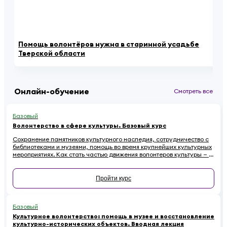
Помощь волонтёров нужна в старинной усадьбе
Ка
Тверской области
се
Онлайн-обучение
Смотреть все
Базовый
Волонтерство в сфере культуры. Базовый курс
Сохранение памятников культурного наследия, сотрудничество с
библиотеками и музеями, помощь во время крупнейших культурных
мероприятиях. Как стать частью движения волонтеров культуры — в
этом курсе.
Пройти курс
Базовый
Культурное волонтерство: помощь в музее и восстановление
культурно-исторических объектов. Вводная лекция