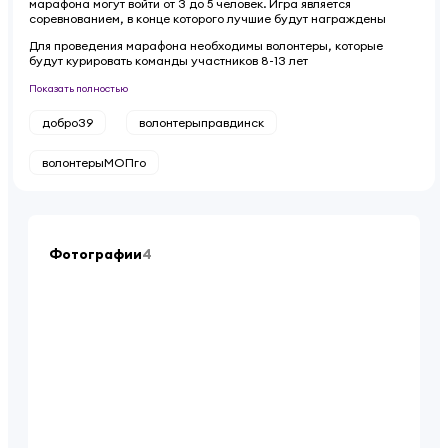
марафона могут войти от 3 до 5 человек. Игра является
соревнованием, в конце которого лучшие будут награждены
Для проведения марафона необходимы волонтеры, которые
будут курировать команды участников 8-13 лет
Показать полностью
добро39
волонтерыправдинск
волонтерыМОПго
Фотографии
4