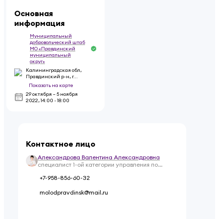
Основная
информация
Муниципальный
добровольческий штаб
МО «Правдинский
муниципальный
округ»
Калининградская обл,
Правдинский р-н, г
Правдинск
Показать на карте
29 октября – 5 ноября
2022
,
14:00 - 18:00
Контактное лицо
Александрова Валентина Александровна
специалист 1-ой категории управления по
культуре, туризму, спорту, международным
+7-958-856-60-32
связям и делам молодежи
molodpravdinsk@mail.ru