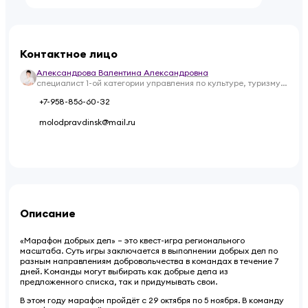
Контактное лицо
Александрова Валентина Александровна
специалист 1-ой категории управления по культуре, туризму,
спорту, международным связям и делам молодежи
+7-958-856-60-32
molodpravdinsk@mail.ru
Описание
«Марафон добрых дел» – это квест-игра регионального
масштаба. Суть игры заключается в выполнении добрых дел по
разным направлениям добровольчества в командах в течение 7
дней. Команды могут выбирать как добрые дела из
предложенного списка, так и придумывать свои.
В этом году марафон пройдёт с 29 октября по 5 ноября. В команду