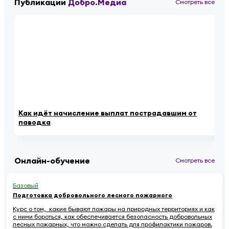
Публикации
Добро.Медиа
Смотреть все
Как идёт начисление выплат пострадавшим от
Лю
паводка
пр
Онлайн-обучение
Смотреть все
Базовый
Подготовка добровольного лесного пожарного
Курс о том, какие бывают пожары на природных территориях и как
с ними бороться, как обеспечивается безопасность добровольных
лесных пожарных, что можно сделать для профилактики пожаров.