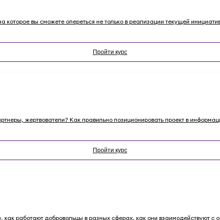
а которое вы сможете опереться не только в реализации текущей инициативы
Пройти курс
партнеры, жертвователи? Как правильно позиционировать проект в информ
Пройти курс
те, как работают добровольцы в разных сферах, как они взаимодействуют с о