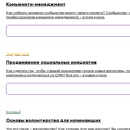
Комьюнити-менеджмент
Как собрать активное сообщество вокруг своего проекта? Сообщество, н
профессионалов комьюнити-менеджмента — в этом курсе.
Продвинутый
Продвижение социальных инициатив
Как сделать так, чтобы о вашей инициативе узнали новые волонтеры, 
кампанию и подружиться со СМИ? Все это — в новом курсе.
Базовый
Основы волонтерства для начинающих
Что это такое — волонтерство? Как устроен этот мир изнутри? Вы узнае