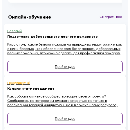
Онлайн-обучение
Смотреть все
Базовый
Подготовка добровольного лесного пожарного
Курс о том, какие бывают пожары на природных территориях и как
с ними бороться, как обеспечивается безопасность добровольных
лесных пожарных, что можно сделать для профилактики пожаров.
Пройти курс
Продвинутый
Комьюнити-менеджмент
Как собрать активное сообщество вокруг своего проекта?
Сообщество, на которое вы сможете опереться не только в
реализации текущей инициативы, но и в поиске новых ресурсов,
идей, партнеров. Все секреты профессионалов комьюнити-
менеджмента — в этом курсе.
Пройти курс