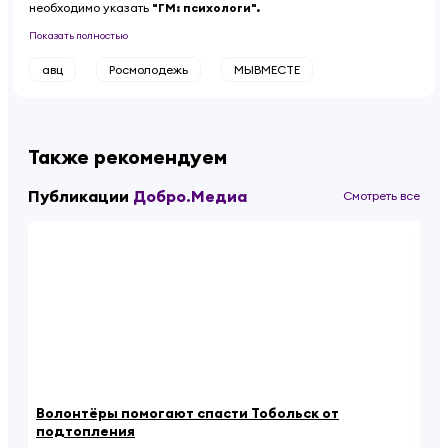
необходимо указать
"ГМ: психологи".
Показать полностью
авц
Росмолодежь
МЫВМЕСТЕ
Также рекомендуем
Публикации
Добро.Медиа
Смотреть все
Волонтёры помогают спасти Тобольск от
Йо
подтопления
в 