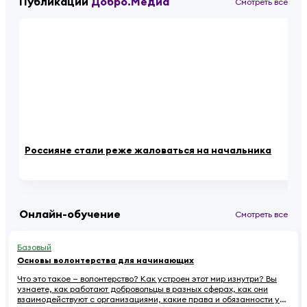
Публикации
Добро.Медиа
Смотреть все
Россияне стали реже жаловаться на начальника
Пе
Онлайн-обучение
Смотреть все
Базовый
Основы волонтерства для начинающих
Что это такое — волонтерство? Как устроен этот мир изнутри? Вы
узнаете, как работают добровольцы в разных сферах, как они
взаимодействуют с организациями, какие права и обязанности у