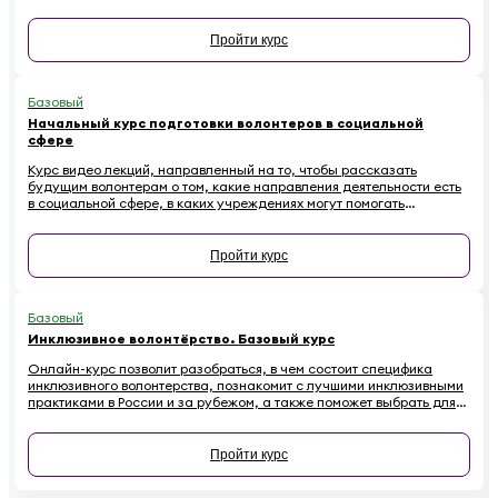
них есть. Наконец — как начинающему волонтеру избежать
распространенных ошибок.
Пройти курс
Базовый
Начальный курс подготовки волонтеров в социальной
сфере
Курс видео лекций, направленный на то, чтобы рассказать
будущим волонтерам о том, какие направления деятельности есть
в социальной сфере, в каких учреждениях могут помогать
добровольцы и что для этого требуется.
Пройти курс
Базовый
Инклюзивное волонтёрство. Базовый курс
Онлайн-курс позволит разобраться, в чем состоит специфика
инклюзивного волонтерства, познакомит с лучшими инклюзивными
практиками в России и за рубежом, а также поможет выбрать для
себя проект в соответствии со своими интересами, возможностями
и навыками.
Пройти курс