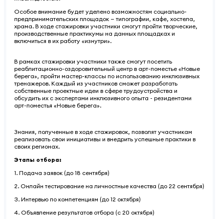
Особое внимание будет уделено возможностям социально-
предпринимательских площадок — типографии, кафе, хостела,
храма.
В ходе стажировки участники смогут пройти творческие,
производственные практикумы на данных площадках и
включиться в их работу «изнутри».
В рамках стажировки участники также смогут посетить
реаблитационно-оздоровительный центр в арт-поместье «Новые
берега», пройти мастер-классы по использованию инклюзивных
тренажеров. Каждый из участников сможет разработать
собственные проектные идеи в сфере трудоустройства и
обсудить их с экспертами инклюзивного опыта - резидентами
арт-поместья «Новые берега».
Знания, полученные в ходе стажировок, позволят участникам
реализовать свои инициативы и внедрить успешные практики в
своих регионах.
Этапы отбора:
1. Подача заявок (до 18 сентября)
2. Онлайн тестирование на личностные качества (до 22 сентября)
3. Интервью по компетенциям (до 12 октября)
4. Объявление результатов отбора (с 20 октября)