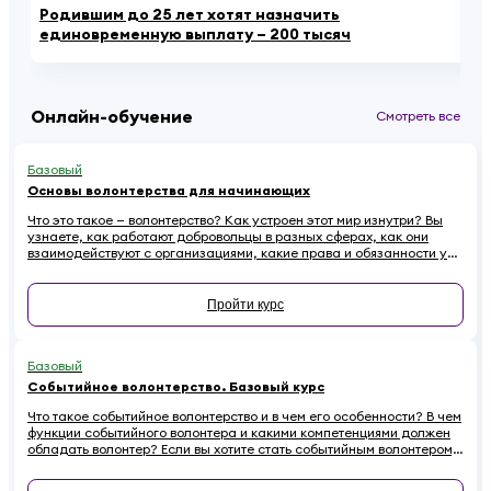
Родившим до 25 лет хотят назначить
«К
единовременную выплату – 200 тысяч
ау
Онлайн-обучение
Смотреть все
Базовый
Основы волонтерства для начинающих
Что это такое — волонтерство? Как устроен этот мир изнутри? Вы
узнаете, как работают добровольцы в разных сферах, как они
взаимодействуют с организациями, какие права и обязанности у
них есть. Наконец — как начинающему волонтеру избежать
распространенных ошибок.
Пройти курс
Базовый
Событийное волонтерство. Базовый курс
Что такое событийное волонтерство и в чем его особенности? В чем
функции событийного волонтера и какими компетенциями должен
обладать волонтер? Если вы хотите стать событийным волонтером,
этот онлайн-курс для вас.