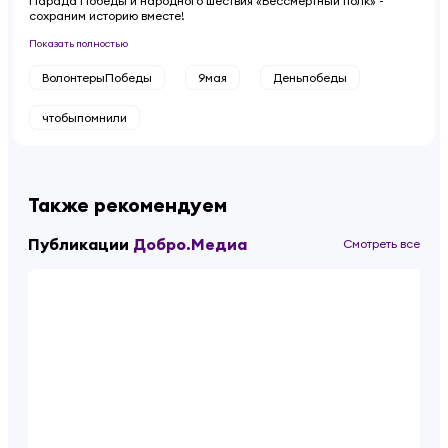
Парада Победы и народного шествия «Бессмертный полк» -
сохраним историю вместе!
Показать полностью
ВолонтерыПобеды
9мая
Деньпобеды
чтобыпомнили
Также рекомендуем
Публикации
Добро.Медиа
Смотреть все