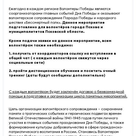
Ежегодно в каждом регионе Волонтеры Победы являются
соорганизаторами главных событий Дня Победы и оказывают
волонтерское сопровождение Парада Победы и народного
шествия «Бессмертный полк».
Данное мероприятие
подготовлено для волонтёров города Пскова и
муниципалитетов Псковской области.
Кроме подачи заявки на данное мероприятие, всем
волонтёрам также необходимо:
1. получить от координаторов ссылку на вступление в
общий чат ( с каждым волонтёром свяжутся через
социальные сети)
2. пройти дистанционное обучение и посетить очный
тренинг (даты будут сообщены дополнительно)
С каждым волонтёром будет заключён договор о безвозмездной
помощи в подготовке и организации цикла памятных мероприятий.
Цель организации волонтёрского сопровождения – сохранение
памяти о трагических событиях и героических подвигах времен
Великой Отечественной войны 1941-1945 годов путем личного
участия в главных событиях празднования Дня Победы, а также
формирование культуры добровольчества в сфере гражданско-
патриотического воспитания в России. Становись Волонтером