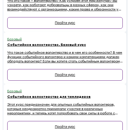
Что это такое — волонтерство? Как устроен этот мир изнутри? Вы
узнаете, как работают добровольцы в разных сферах, как они
взаимодействуют с организациями, какие права и обязанности у
них есть. Наконец — как начинающему волонтеру избежать
распространенных ошибок.
Пройти курс
Базовый
Событийное волонтерство. Базовый курс
Что такое событийное волонтерство и в чем его особенности? В чем
функции событийного волонтера и какими компетенциями должен
обладать волонтер? Если вы хотите стать событийным волонтером,
этот онлайн-курс для вас.
Пройти курс
Базовый
Событийное волонтерство для тимлидеров
Этот курс предназначен для опытных событийных волонтеров,
которые неоднократно принимали участие в различных
мероприятиях, и теперь хотят попробовать свои силы в работе с
волонтерскими командами.
Пройти курс