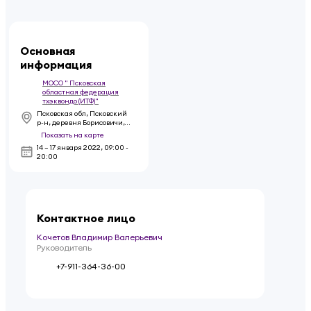
Основная
информация
МОСО " Псковская
областная федерация
тхэквондо (ИТФ)"
Псковская обл, Псковский
р-н, деревня Борисовичи,
ул Балтийская, д 11А
Показать на карте
14 – 17 января 2022
,
09:00 -
20:00
Контактное лицо
Кочетов Владимир Валерьевич
Руководитель
+7-911-364-36-00