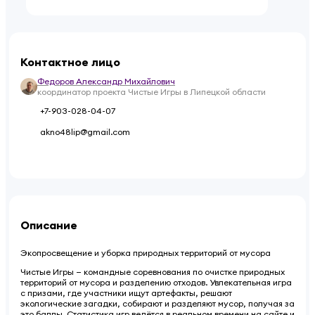
Контактное лицо
Федоров Александр Михайлович
координатор проекта Чистые Игры в Липецкой области
+7-903-028-04-07
akno48lip@gmail.com
Описание
Экопросвещение и уборка природных территорий от мусора
Чистые Игры — командные соревнования по очистке природных
территорий от мусора и разделению отходов. Увлекательная игра
с призами, где участники ищут артефакты, решают
экологические загадки, собирают и разделяют мусор, получая за
это баллы. Статистика игр ведётся в реальном времени на сайте и