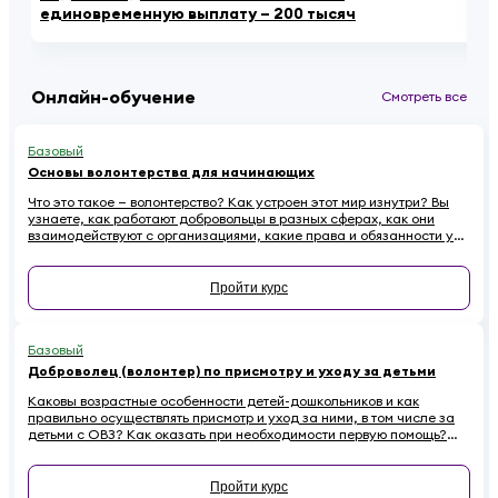
единовременную выплату – 200 тысяч
ау
Онлайн-обучение
Смотреть все
Базовый
Основы волонтерства для начинающих
Что это такое — волонтерство? Как устроен этот мир изнутри? Вы
узнаете, как работают добровольцы в разных сферах, как они
взаимодействуют с организациями, какие права и обязанности у
них есть. Наконец — как начинающему волонтеру избежать
распространенных ошибок.
Пройти курс
Базовый
Доброволец (волонтер) по присмотру и уходу за детьми
Каковы возрастные особенности детей-дошкольников и как
правильно осуществлять присмотр и уход за ними, в том числе за
детьми с ОВЗ? Как оказать при необходимости первую помощь?
Ответы на эти вопросы вы найдете в обучающем курсе для
добровольцев, работающих с детьми
Пройти курс