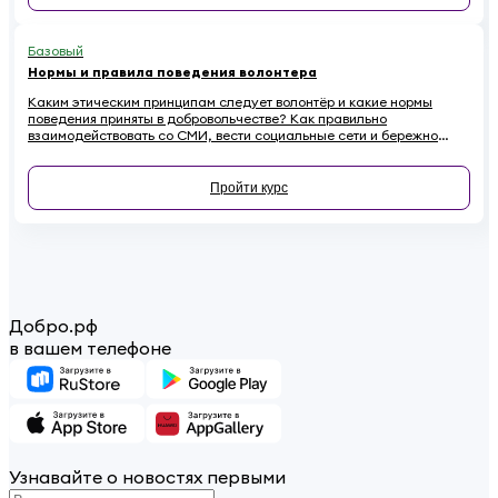
Базовый
Нормы и правила поведения волонтера
Каким этическим принципам следует волонтёр и какие нормы
поведения приняты в добровольчестве? Как правильно
взаимодействовать со СМИ, вести социальные сети и бережно
относиться к имуществу на проектах, чтобы не навредить
репутации? Если вы хотите стать осознанным и ответственным
волонтёром, этот онлайн-курс для вас.
Пройти курс
Добро.рф
в вашем телефоне
Узнавайте о новостях первыми