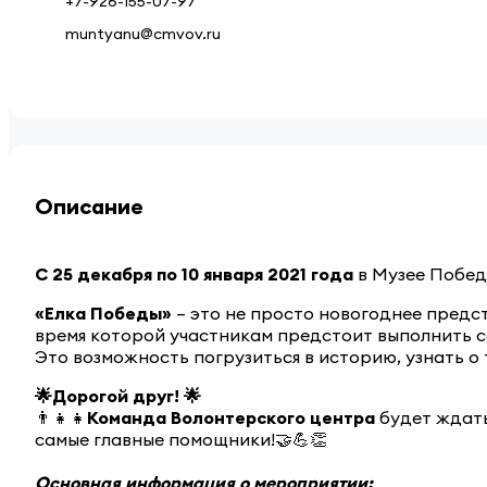
+7-926-155-07-97
muntyanu@cmvov.ru
Описание
С 25 декабря по 10 января 2021 года
в Музее Побед
«Елка Победы»
– это не просто новогоднее предс
время которой участникам предстоит выполнить с
Это возможность погрузиться в историю, узнать о
🌟Дорогой друг! 🌟
👨‍👧‍👧
Команда Волонтерского центра
будет ждать
самые главные помощники!🤝💪👏
Основная информация о мероприятии: