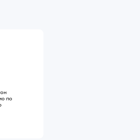
гон
мо по
о