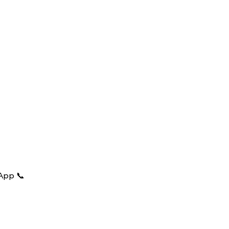
App 📞