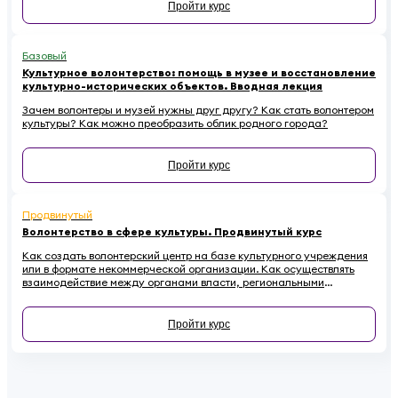
Пройти курс
Базовый
Культурное волонтерство: помощь в музее и восстановление
культурно-исторических объектов. Вводная лекция
Зачем волонтеры и музей нужны друг другу? Как стать волонтером
культуры? Как можно преобразить облик родного города?
Пройти курс
Продвинутый
Волонтерство в сфере культуры. Продвинутый курс
Как создать волонтерский центр на базе культурного учреждения
или в формате некоммерческой организации. Как осуществлять
взаимодействие между органами власти, региональными
координаторами, лидерами мнений, учреждениями культуры и
волонтерами. Почему необходимо привлекать волонтеров к
сохранению культурного наследия и как регулировать
Пройти курс
взаимоотношения с ними в правовом поле - в этом курсе.