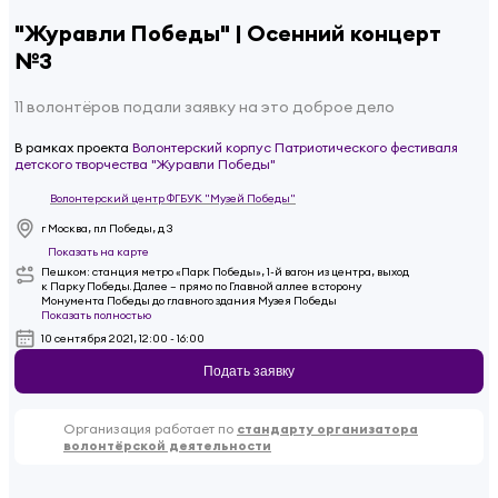
"Журавли Победы" | Осенний концерт
№3
11 волонтёров подали заявку на это доброе дело
В рамках проекта
Волонтерский корпус Патриотического фестиваля
детского творчества "Журавли Победы"
Волонтерский центр ФГБУК "Музей Победы"
г Москва, пл Победы, д 3
Показать на карте
Пешком: станция метро «Парк Победы», 1-й вагон из центра, выход
к Парку Победы. Далее – прямо по Главной аллее в сторону
Монумента Победы до главного здания Музея Победы
Показать полностью
10 сентября 2021, 12:00 - 16:00
Подать заявку
Организация работает по
стандарту организатора
волонтёрской деятельности