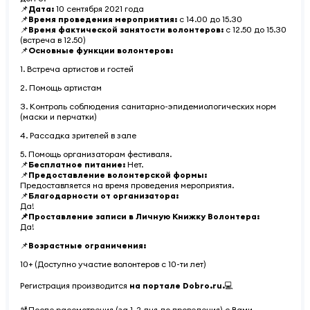
📌
Дата:
10 сентября 2021 года
📌
Время проведения мероприятия:
с 14.00 до 15.30
📌
Время фактической занятости волонтеров:
с 12.50 до 15.30
(встреча в 12.50)
📌
Основные функции волонтеров:
1. Встреча артистов и гостей
2. Помощь артистам
3. Контроль соблюдения санитарно-эпидемиологических норм
(маски и перчатки)
4. Рассадка зрителей в зале
5. Помощь организаторам фестиваля.
📌
Бесплатное питание:
Нет.
📌
Предоставление волонтерской формы:
Предоставляется на время проведения мероприятия.
📌
Благодарности от организатора:
Да!
📌Проставление записи в Личную Книжку Волонтера:
Да!
📌
Возрастные ограничения:
10+ (Доступно участие волонтеров с 10-ти лет)
Регистрация производится
на портале Dobro.ru.
💻
🛂После рассмотрения (за 1-2 дня до проведения) с Вами