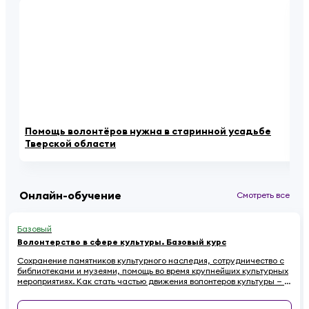
Помощь волонтёров нужна в старинной усадьбе
Ка
Тверской области
се
Онлайн-обучение
Смотреть все
Базовый
Волонтерство в сфере культуры. Базовый курс
Сохранение памятников культурного наследия, сотрудничество с
библиотеками и музеями, помощь во время крупнейших культурных
мероприятиях. Как стать частью движения волонтеров культуры — в
этом курсе.