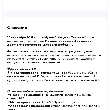
Описание
10 сентября 2021 года
в Музее Победы на Поклонной горе
пройдет концерт в рамках
Патриотического фестиваля
детского творчества "Журавли Победы".
Фестиваль направлен на популяризацию среди молодежи
лучших музыкальных произведений народного, классического и
эстрадного искусства нашей страны, а также на поддержку
молодых талантливых исполнителей
🌟Дорогой друг! 🌟
👨‍👧‍👧
Команда Волонтерского центра
будет ждать тебя на
мероприятии! Музей Победы - главный военно-исторический
музей страны, а значит и Вы его самые главные помощники!🤝💪
👏
Основная информация о мероприятии:
📌
Название мероприятия:
"Журавли Победы" | Осенний
концерт №3
📌
Место проведения:
ФГБУК "Музей Победы"
📌
Адрес места проведения:
город Москва, площадь Победы,
дом 3.