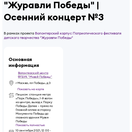
"Журавли Победы" |
Осенний концерт №3
В рамках проекта
Волонтерский корпус Патриотического фестиваля
детского творчества "Журавли Победы"
Основная
информация
Волонтерский центр
ФГБУК "Музей Победы"
г Москва, пл Победы, д 3
Показать на карте
Пешком: станция метро
«Парк Победы», 1-й вагон
из центра, выход к Парку
Победы. Далее – прямо по
Главной аллее в сторону
Монумента Победы до
главного здания Музея
Победы
Показать полностью
10 сентября 2021
,
12:00 -