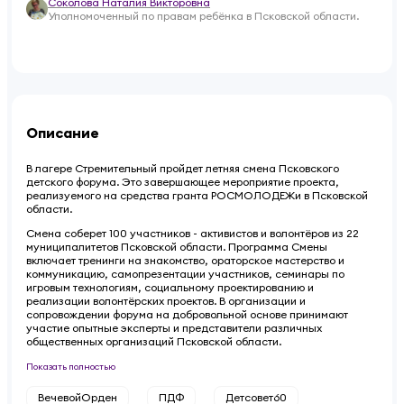
Соколова Наталия Викторовна
Уполномоченный по правам ребёнка в Псковской области.
Описание
В лагере Стремительный пройдет летняя смена Псковского
детского форума. Это завершающее мероприятие проекта,
реализуемого на средства гранта РОСМОЛОДЕЖи в Псковской
области.
Смена соберет 100 участников - активистов и волонтёров из 22
муниципалитетов Псковской области. Программа Смены
включает тренинги на знакомство, ораторское мастерство и
коммуникацию, самопрезентации участников, семинары по
игровым технологиям, социальному проектированию и
реализации волонтёрских проектов. В организации и
сопровождении форума на добровольной основе принимают
участие опытные эксперты и представители различных
общественных организаций Псковской области.
Показать полностью
ВечевойОрден
ПДФ
Детсовет60