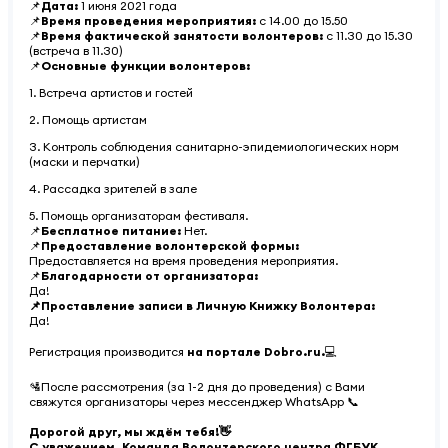
📌
Дата:
1 июня 2021 года
📌
Время проведения мероприятия:
с 14.00 до 15.50
📌
Время фактической занятости волонтеров:
с 11.30 до 15.30
(встреча в 11.30)
📌
Основные функции волонтеров:
1. Встреча артистов и гостей
2. Помощь артистам
3. Контроль соблюдения санитарно-эпидемиологических норм
(маски и перчатки)
4. Рассадка зрителей в зале
5. Помощь организаторам фестиваля.
📌
Бесплатное питание:
Нет.
📌
Предоставление волонтерской формы:
Предоставляется на время проведения мероприятия.
📌
Благодарности от организатора:
Да!
📌Проставление записи в Личную Книжку Волонтера:
Да!
Регистрация производится
на портале Dobro.ru.
💻
🛂После рассмотрения (за 1-2 дня до проведения) с Вами
свяжутся организаторы через мессенджер WhatsApp 📞
Дорогой друг, мы ждём тебя!👋
С уважением, Команда Волонтерского центра ФГБУК