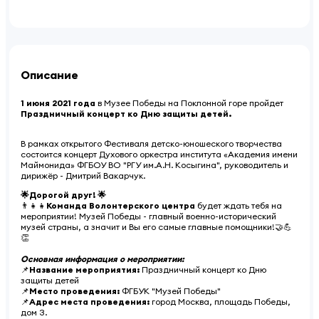
Описание
1 июня 2021 года
в Музее Победы на Поклонной горе пройдет
Праздничный концерт ко Дню защиты детей.
В рамках открытого Фестиваля детско-юношеского творчества
состоится концерт Духового оркестра института «Академия имени
Маймонида» ФГБОУ ВО "РГУ им.А.Н. Косыгина", руководитель и
дирижёр - Дмитрий Вакарчук.
🌟Дорогой друг! 🌟
👨‍👧‍👧
Команда Волонтерского центра
будет ждать тебя на
мероприятии! Музей Победы - главный военно-исторический
музей страны, а значит и Вы его самые главные помощники!🤝💪
👏
Основная информация о мероприятии:
📌
Название мероприятия:
Праздничный концерт ко Дню
защиты детей
📌
Место проведения:
ФГБУК "Музей Победы"
📌
Адрес места проведения:
город Москва, площадь Победы,
дом 3.