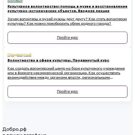
Базовый
Культурное волонтерство: помощь в музее и восстановление
культурно-исторических объектов. Вводная лекция
Зачем волонтеры и музей нужны друг другу? Как стать волонтером
культуры? Как можно преобразить облик родного города?
Пройти курс
Продвинутый
Волонтерство в сфере культуры. Продвинутый курс
Как создать волонтерский центр на базе культурного учреждения
или в формате некоммерческой организации. Как осуществлять
взаимодействие между органами власти, региональными
координаторами, лидерами мнений, учреждениями культуры и
волонтерами. Почему необходимо привлекать волонтеров к
сохранению культурного наследия и как регулировать
Пройти курс
взаимоотношения с ними в правовом поле - в этом курсе.
Добро.рф
в вашем телефоне