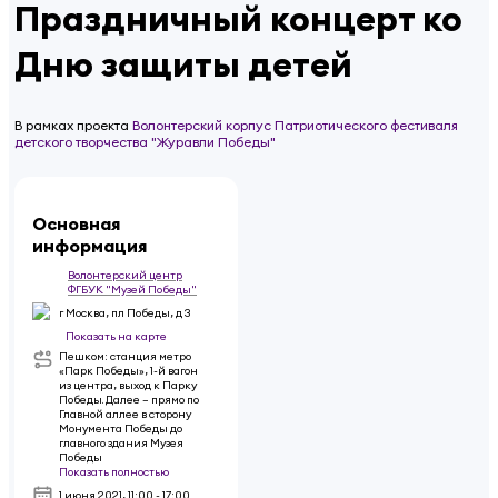
Праздничный концерт ко
Дню защиты детей
В рамках проекта
Волонтерский корпус Патриотического фестиваля
детского творчества "Журавли Победы"
Основная
информация
Волонтерский центр
ФГБУК "Музей Победы"
г Москва, пл Победы, д 3
Показать на карте
Пешком: станция метро
«Парк Победы», 1-й вагон
из центра, выход к Парку
Победы. Далее – прямо по
Главной аллее в сторону
Монумента Победы до
главного здания Музея
Победы
Показать полностью
1 июня 2021
,
11:00 - 17:00