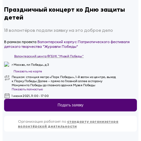
Праздничный концерт ко Дню защиты
детей
18 волонтёров подали заявку на это доброе дело
В рамках проекта
Волонтерский корпус Патриотического фестиваля
детского творчества "Журавли Победы"
Волонтерский центр ФГБУК "Музей Победы"
г Москва, пл Победы, д 3
Показать на карте
Пешком: станция метро «Парк Победы», 1-й вагон из центра, выход
к Парку Победы. Далее – прямо по Главной аллее в сторону
Монумента Победы до главного здания Музея Победы
Показать полностью
1 июня 2021, 11:00 - 17:00
Подать заявку
Организация работает по
стандарту организатора
волонтёрской деятельности