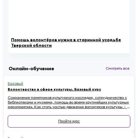
Помощь волонтёров нужна в старинной усадьбе
Ка
Тверской области
се
Онлайн-обучение
Смотреть все
Базовый
Волонтерство в сфере культуры. Базовый курс
Сохранение памятников культурного наследия, сотрудничество с
библиотеками и музеями, помощь во время крупнейших культурных
мероприятиях. Как стать частью движения волонтеров культуры — в
этом курсе.
Пройти курс