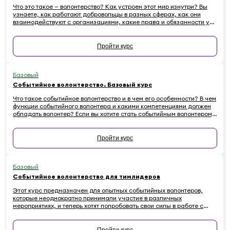
Что это такое — волонтерство? Как устроен этот мир изнутри? Вы
узнаете, как работают добровольцы в разных сферах, как они
взаимодействуют с организациями, какие права и обязанности у
них есть. Наконец — как начинающему волонтеру избежать
распространенных ошибок.
Пройти курс
Базовый
Событийное волонтерство. Базовый курс
Что такое событийное волонтерство и в чем его особенности? В чем
функции событийного волонтера и какими компетенциями должен
обладать волонтер? Если вы хотите стать событийным волонтером,
этот онлайн-курс для вас.
Пройти курс
Базовый
Событийное волонтерство для тимлидеров
Этот курс предназначен для опытных событийных волонтеров,
которые неоднократно принимали участие в различных
мероприятиях, и теперь хотят попробовать свои силы в работе с
волонтерскими командами.
Пройти курс