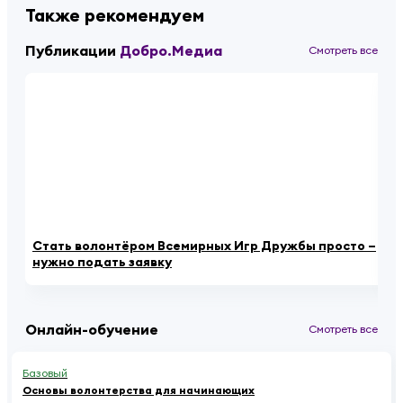
Также рекомендуем
Публикации
Добро.Медиа
Смотреть все
Стать волонтёром Всемирных Игр Дружбы просто –
Ро
нужно подать заявку
за
Онлайн-обучение
Смотреть все
Базовый
Основы волонтерства для начинающих