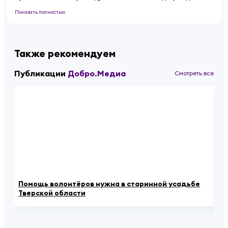
Показать полностью
Также рекомендуем
Публикации
Добро.Медиа
Смотреть все
Помощь волонтёров нужна в старинной усадьбе
Ка
Тверской области
се