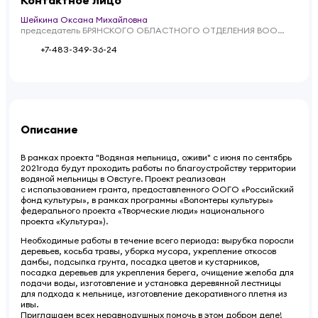
Шейкина Оксана Михайловна
председатель БРЯНСКОГО ОБЛАСТНОГО ОТДЕЛЕНИЯ ВОО
"ВООПИК"
+7-483-349-36-24
Описание
В рамках проекта "Водяная мельница, оживи" с июня по сентябрь
2021года будут проходить работы по благоустройству территории
водяной мельницы в Овстуге. Проект реализован
с
использованием гранта, предоставленного ООГО «Российский
фонд культуры», в рамках программы
«Волонтеры культуры»
федерального проекта «Творческие люди» национального
проекта «Культура»).
Необходимые работы в течение всего периода: вырубка поросли
деревьев, косьба травы, уборка мусора, укрепление откосов
дамбы, подсыпка грунта, посадка цветов и кустарников,
посадка деревьев для укрепления берега, очищение желоба для
подачи воды, изготовление и установка деревянной лестницы
для подхода к мельнице, изготовление декоративного плетня из
ивы.
Приглашаем всех неравнодушных помочь в этом добром деле!