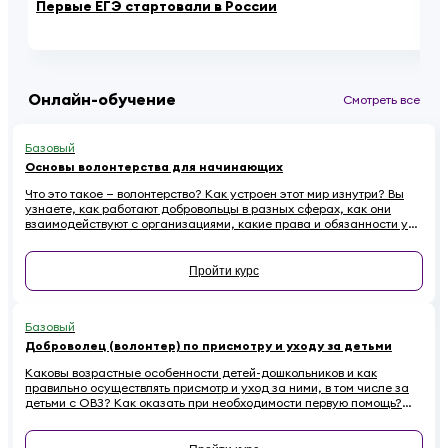
Первые ЕГЭ стартовали в России
Ро
ед
Онлайн-обучение
Смотреть все
Базовый
Основы волонтерства для начинающих
Что это такое — волонтерство? Как устроен этот мир изнутри? Вы
узнаете, как работают добровольцы в разных сферах, как они
взаимодействуют с организациями, какие права и обязанности у
них есть. Наконец — как начинающему волонтеру избежать
распространенных ошибок.
Пройти курс
Базовый
Доброволец (волонтер) по присмотру и уходу за детьми
Каковы возрастные особенности детей-дошкольников и как
правильно осуществлять присмотр и уход за ними, в том числе за
детьми с ОВЗ? Как оказать при необходимости первую помощь?
Ответы на эти вопросы вы найдете в обучающем курсе для
добровольцев, работающих с детьми