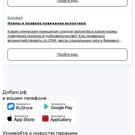
Пройти курс
Базовый
Нормы и правила поведения волонтера
Каким этическим принципам следует волонтёр и какие нормы
поведения приняты в добровольчестве? Как правильно
взаимодействовать со СМИ, вести социальные сети и бережно
относиться к имуществу на проектах, чтобы не навредить
репутации? Если вы хотите стать осознанным и ответственным
волонтёром, этот онлайн-курс для вас.
Пройти курс
Добро.рф
в вашем телефоне
Узнавайте о новостях первыми