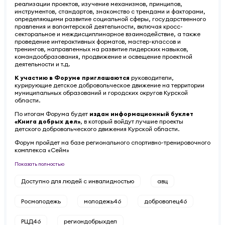
реализации проектов, изучение механизмов, принципов,
инструментов, стандартов, знакомство с трендами и факторами,
определяющими развитие социальной сферы, государственного
правления и волонтерской деятельности, включая кросс-
секторальное и междисциплинарное взаимодействие, а также
проведение интерактивных форматов, мастер-классов и
тренингов, направленных на развитие лидерских навыков,
командообразования, продвижение и освещение проектной
деятельности и т.д.
К участию в Форуме приглашаются
руководители,
курирующие детское добровольческое движение на территории
муниципальных образований и городских округов Курской
области.
По итогам Форума будет
издан информационный буклет
«Книга добрых дел»
, в который войдут лучшие проекты
детского добровольческого движения Курской области.
Форум пройдет на базе регионального спортивно-тренировочного
комплекса «Сейм»
Показать полностью
Доступно для людей с инвалидностью
авц
Росмолодежь
молодежь46
доброволец46
РЦД46
региондобрыхдел