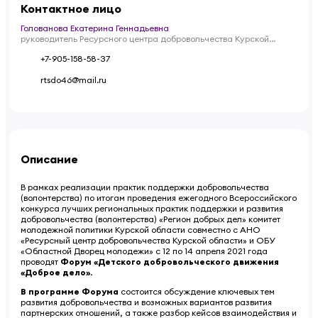
Контактное лицо
Голованова Екатерина Геннадьевна
руководитель Ресурсного центра добровольчества Курской
области
+7-905-158-58-37
rtsdo46@mail.ru
Описание
В рамках реализации практик поддержки добровольчества
(волонтерства) по итогам проведения ежегодного Всероссийского
конкурса лучших региональных практик поддержки и развития
добровольчества (волонтерства) «Регион добрых дел» комитет
молодежной политики Курской области совместно с АНО
«Ресурсный центр добровольчества Курской области» и ОБУ
«Областной Дворец молодежи» с 12 по 14 апреля 2021 года
проводят
Форум «Детского добровольческого движения
«Доброе дело»
.
В программе Форума
состоится обсуждение ключевых тем
развития добровольчества и возможных вариантов развития
партнерских отношений, а также разбор кейсов взаимодействия и