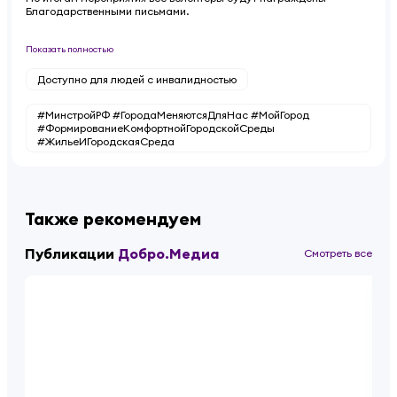
Благодарственными письмами.
Показать полностью
Доступно для людей с инвалидностью
#МинстройРФ #ГородаМеняютсяДляНас #МойГород
#ФормированиеКомфортнойГородскойСреды
#ЖильеИГородскаяСреда
Также рекомендуем
Публикации
Добро.Медиа
Смотреть все