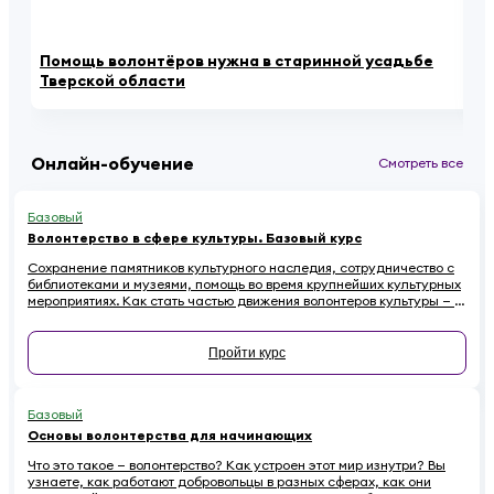
Помощь волонтёров нужна в старинной усадьбе
Ка
Тверской области
се
Онлайн-обучение
Смотреть все
Базовый
Волонтерство в сфере культуры. Базовый курс
Сохранение памятников культурного наследия, сотрудничество с
библиотеками и музеями, помощь во время крупнейших культурных
мероприятиях. Как стать частью движения волонтеров культуры — в
этом курсе.
Пройти курс
Базовый
Основы волонтерства для начинающих
Что это такое — волонтерство? Как устроен этот мир изнутри? Вы
узнаете, как работают добровольцы в разных сферах, как они