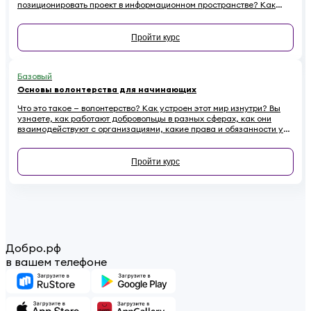
позиционировать проект в информационном пространстве? Как
эффективно провести информационную кампанию и подружиться
со СМИ? Все это — в новом курсе.
Пройти курс
Базовый
Основы волонтерства для начинающих
Что это такое — волонтерство? Как устроен этот мир изнутри? Вы
узнаете, как работают добровольцы в разных сферах, как они
взаимодействуют с организациями, какие права и обязанности у
них есть. Наконец — как начинающему волонтеру избежать
распространенных ошибок.
Пройти курс
Добро.рф
в вашем телефоне