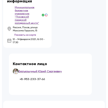
информация
Муниципальное
бюджетное
учреждение
"Псковский
городской
молодежный центр"
Россия, Псков, улица
Максима Горького, 15
Показать на карте
12 – 14 февраля 2021
,
16:00 -
17:30
Контактное лицо
Безъязычный Юрий Сергеевич
+8-953-233-37-66