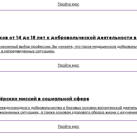
Пройти курс
в от 14 до 18 лет к добровольческой деятельности 
сознанный выбор профессии. Вы узнаете, что такое медицинское доброволь
я в непредвиденных ситуациях.
Пройти курс
тёрских миссий в социальной сфере
 международного добровольчества и базовых основах волонтерской деятел
изненных ситуациях, а также основам здорового образа жизни с изучение
Пройти курс