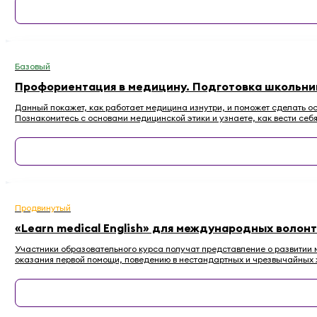
Базовый
Профориентация в медицину. Подготовка школьнико
Данный покажет, как работает медицина изнутри, и поможет сделать о
Познакомитесь с основами медицинской этики и узнаете, как вести себ
Продвинутый
«Learn medical English» для международных волон
Участники образовательного курса получат представление о развитии
оказания первой помощи, поведению в нестандартных и чрезвычайных ж