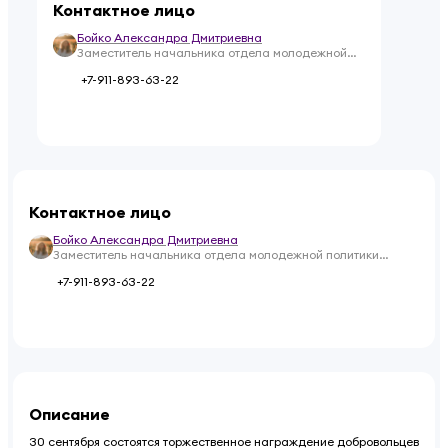
Контактное лицо
Бойко Александра Дмитриевна
Заместитель начальника отдела молодежной
политики Управления общественных проектов и
+7-911-893-63-22
молодежной политики Администрации
Псковской области
Контактное лицо
Бойко Александра Дмитриевна
Заместитель начальника отдела молодежной политики
Управления общественных проектов и молодежной политики
+7-911-893-63-22
Администрации Псковской области
Описание
30 сентября состоятся торжественное награждение добровольцев