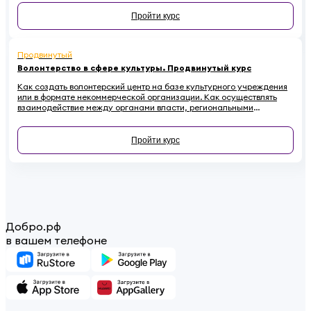
Пройти курс
Продвинутый
Волонтерство в сфере культуры. Продвинутый курс
Как создать волонтерский центр на базе культурного учреждения
или в формате некоммерческой организации. Как осуществлять
взаимодействие между органами власти, региональными
координаторами, лидерами мнений, учреждениями культуры и
волонтерами. Почему необходимо привлекать волонтеров к
сохранению культурного наследия и как регулировать
Пройти курс
взаимоотношения с ними в правовом поле - в этом курсе.
Добро.рф
в вашем телефоне