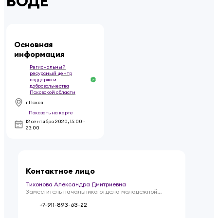
ВОДЕ"
Основная
информация
Региональный
ресурсный центр
поддержки
добровольчества
Псковской области
г Псков
Показать на карте
12 сентября 2020
,
15:00 -
23:00
Контактное лицо
Тихонова Александра Дмитриевна
Заместитель начальника отдела молодежной
политики Управления общественных проектов и
+7-911-893-63-22
молодежной политики Администрации Псковской
области