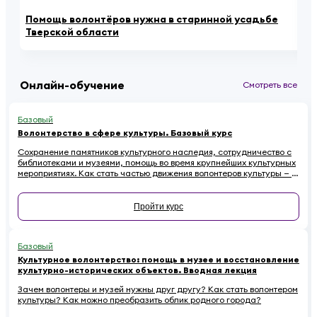
Помощь волонтёров нужна в старинной усадьбе
Ка
Тверской области
се
Онлайн-обучение
Смотреть все
Базовый
Волонтерство в сфере культуры. Базовый курс
Сохранение памятников культурного наследия, сотрудничество с
библиотеками и музеями, помощь во время крупнейших культурных
мероприятиях. Как стать частью движения волонтеров культуры — в
этом курсе.
Пройти курс
Базовый
Культурное волонтерство: помощь в музее и восстановление
культурно-исторических объектов. Вводная лекция
Зачем волонтеры и музей нужны друг другу? Как стать волонтером
культуры? Как можно преобразить облик родного города?