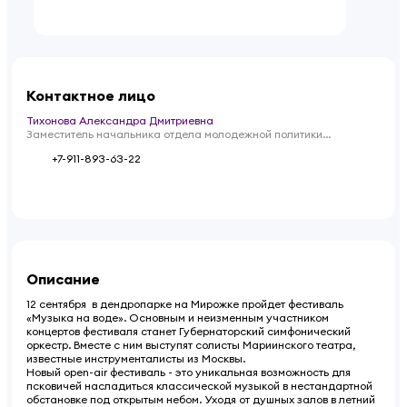
Контактное лицо
Тихонова Александра Дмитриевна
Заместитель начальника отдела молодежной политики
Управления общественных проектов и молодежной политики
+7-911-893-63-22
Администрации Псковской области
Описание
12 сентября в дендропарке на Мирожке пройдет фестиваль
«Музыка на воде». Основным и неизменным участником
концертов фестиваля станет Губернаторский симфонический
оркестр. Вместе с ним выступят солисты Мариинского театра,
известные инструменталисты из Москвы.
Новый open-air фестиваль - это уникальная возможность для
псковичей насладиться классической музыкой в нестандартной
обстановке под открытым небом. Уходя от душных залов в летний